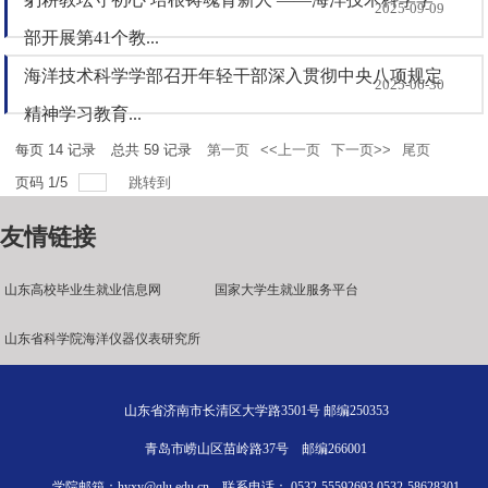
2025-09-09
部开展第41个教...
海洋技术科学学部召开年轻干部深入贯彻中央八项规定
2025-06-30
精神学习教育...
每页
14
记录
总共
59
记录
第一页
<<上一页
下一页>>
尾页
页码
1
/
5
跳转到
友情链接
山东高校毕业生就业信息网
国家大学生就业服务平台
山东省科学院海洋仪器仪表研究所
山东省济南市长清区大学路3501号 邮编250353
青岛市崂山区苗岭路37号 邮编266001
学院邮箱：hyxy@qlu.edu.cn 联系电话： 0532-55592693 0532-58628301