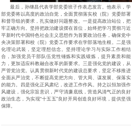
最后，
孙继昌
代表学部党委班子作表态发言。
他
表示，学
部党委将以高度的政治自觉，全面贯彻落实校（院）党委部署
和督导组
的
要求，
扎实
做好问题整改。一是提高政治站位，把
牢正确方向。坚持把政治建设摆在首位，始终把学习贯彻习近
平新时代中国特色社会主义思想作为首要政治任务，确保党中
央决策部署和校（院）党委工作要求在学部落地生根。二是强
化理论武装，坚定理想信念。坚持理论学习与实际工作相结
合，加强党员干部队伍党性锤炼和实践锻炼，提升素质和能
力，更加适应科教融合改革的新要求。三是强化党的建设，从
严管党治党。认真贯彻新时代党的建设总要求，坚定不移推进
全面从严治党，不断提高党把方向、管大局、谋发展、保落实
的能力。
四是强化正风肃纪，改进工作作风。持之以恒加强作
风建设，强化宗旨意识，严守清廉底线，营造风清气正的良好
政治生态，为实现
“十五五”良好开局创造良好环境，提供坚强
保障。