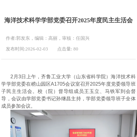
海洋技术科学学部党委召开2025年度民主生活会
作者:郭发东，编辑：高丽，审核：任国兴
发布时间:2026-02-03
点击量:
80
2
月
3
日上午，齐鲁工业大学（山东省科学院）
海洋技术科
学学部
党委在
崂山园区
A1705
会议室召开
2025年度党委领导班
子民主生活会。校（院）督导组成员
王玉立
、
马铁军
到会督
导
，
会议由学部党委书记
孙继昌
主持，学部党委领导班子全体
成员参加
会议
。