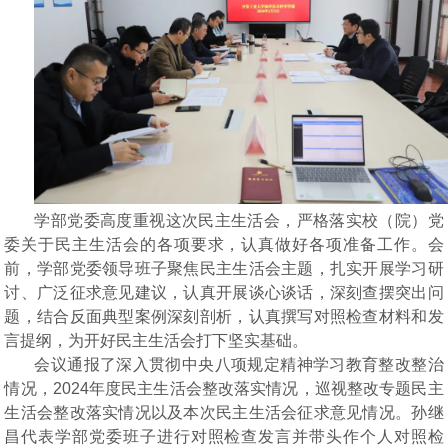
学部党委高度重视
这
次民主生活会，严格落实校（院）党
委关于民主生活会的各项要求，
认真
做好各项准备工作。会
前，
学部
党委领导班子聚焦民主生活会主题，扎实开展学习研
讨、广泛征求意见建议，认真开展谈心谈话，深刻查摆突出问
题，
结合反面典型案例深刻剖析，认真撰写对照检查材料和发
言提纲
，
为开好民主生活会打下坚实基础。
会议通报了深入贯彻中央八项规定精神学习教育整改整治
情况，
2024年度民主生活会整改落实情况，
巡视
整改专题民主
生活会整改落实情况以及本次民主生活会征求意见情况。
孙继
昌
代表学部党委班子进行对照检查发言并带头作个人对照检