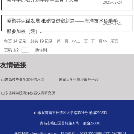
2025-02-24
凝聚共识谋发展 砥砺奋进谱新篇——海洋技术科学学
2025-02-21
部参加校（院）...
每页
14
记录
总共
19
记录
第一页
<<上一页
下一页>>
尾页
页码
1
/
2
跳转到
友情链接
山东高校毕业生就业信息网
国家大学生就业服务平台
山东省科学院海洋仪器仪表研究所
山东省济南市长清区大学路3501号 邮编250353
青岛市崂山区苗岭路37号 邮编266001
学院邮箱：hyxy@qlu.edu.cn 联系电话： 0532-55592693 0532-58628301