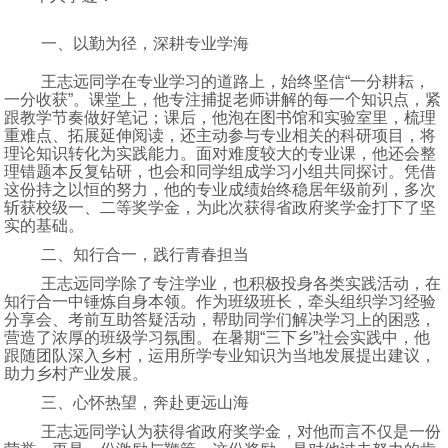
一、以勤为径，深耕专业学海
王志远同学在专业学习的道路上，始终坚信“一分耕耘，
一分收获”。课堂上，他专注捕捉老师讲解的每一个知识点，紧
跟教学节奏做好笔记；课后，他泡在图书馆和实验室里，梳理
重难点、拓展延伸阅读，还主动参与专业相关的科研项目，将
理论知识转化为实践能力。面对难度较大的专业课，他还会整
理错题本反复钻研，也会和同学组成学习小组共同探讨。凭借
这份持之以恒的努力，他的专业成绩始终稳居年级前列，多次
斩获校级一、二等奖学金，为此次获得省政府奖学金打下了坚
实的基础。
二、知行合一，践行青春担当
王志远同学除了专注学业，也积极投身各类实践活动，在
知行合一中锤炼自身本领。作为班级班长，牵头组织学习经验
分享会、考前互助答疑活动，帮助同学们解决学习上的困惑，
营造了浓厚的班级学习氛围。在暑期“三下乡”社会实践中，他
跟随团队深入乡村，运用所学专业知识为当地发展提出建议，
助力乡村产业发展。
三、心怀热望，奔赴更远山海
王志远同学认为获得省政府奖学金，对他而言不仅是一份