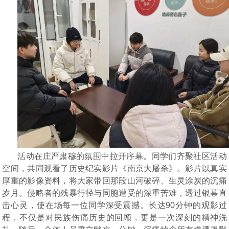
活动在庄严肃穆的氛围中拉开序幕。同学们齐聚社区活动
空间，共同观看了历史纪实影片《南京大屠杀》。影片以真实
厚重的影像资料，将大家带回那段山河破碎、生灵涂炭的沉痛
岁月。侵略者的残暴行径与同胞遭受的深重苦难，透过银幕直
击心灵，使在场每一位同学深受震撼。长达
90分钟的观影过
程，不仅是对民族伤痛历史的回顾，更是一次深刻的精神洗