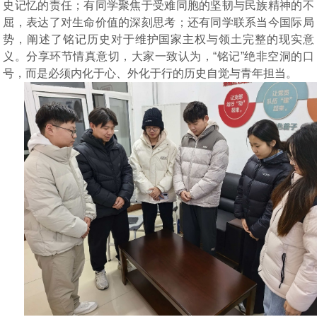
史记忆的责任；有同学聚焦于受难同胞的坚韧与民族精神的不
屈，表达了对生命价值的深刻思考；还有同学联系当今国际局
势，阐述了铭记历史对于维护国家主权与领土完整的现实意
义。分享环节情真意切，大家一致认为，
“铭记”绝非空洞的口
号，而是必须内化于心、外化于行的历史自觉与青年担当。