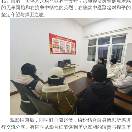
礼。随后，全体人员肃立默哀一分钟，沉痛悼念所有惨遭屠戮
的无辜同胞和在抗争中牺牲的英烈，在静默中凝聚起对和平的
坚定守望与捍卫之志。
观影结束后，同学们心潮起伏，纷纷结合自身所思所感进
行交流分享。有同学从影片细节谈到历史真相的珍贵与捍卫历