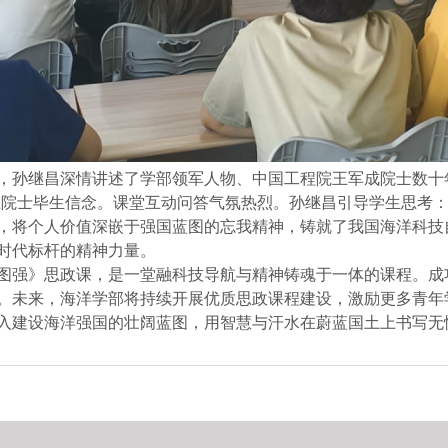
，孙继昌
深情讲述了学部领军人物、中国工程院
王军成院士
数十
王院士毕生信念。
课堂互动问答气氛热烈。
孙继昌
引导学生思考
，将个人价值深嵌于强国蓝图的忘我精神，铸就了我国海洋科技
时代标杆的精神力量。
图强》思政课，是一堂融科技导航与精神铸魂于一体的课程。成
。未来，海洋学部将持续
开展
优质思政
课程建设
，激励更多青年
入建设海洋强国的壮阔蓝图，用智慧与汗水在蔚蓝国土上书写无