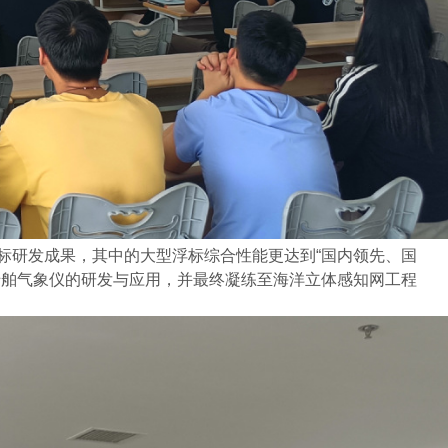
标
研发成果
，
其中的
大型浮标综合性能
更达到
“国内领先、国
船舶气象仪
的研发与应用，并最终凝练至
海洋立体感知网工程