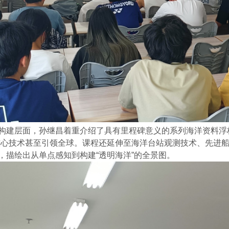
构建层面，
孙继昌
着重介绍了具有里程碑意义的
系列海洋资料浮
核心技术甚至引领全球。课程还延伸至
海洋台站观测技术
、先进
，描绘出从单点感知到构建
“透明海洋”的全景图。