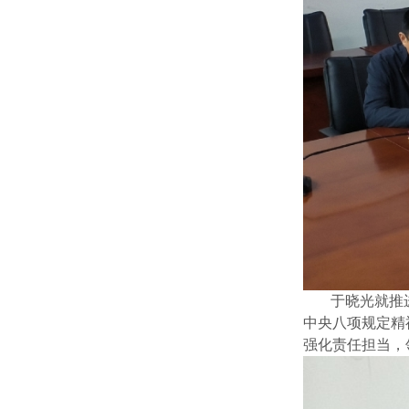
于晓光就推
中央八项规定精
强化责任担当，