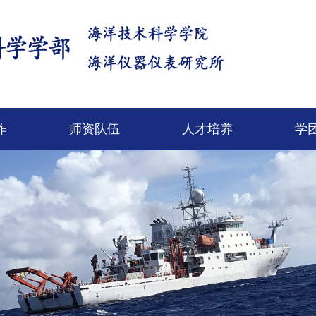
作
师资队伍
人才培养
学