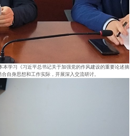
本本学习《习近平总书记关于加强党的作风建设的重要论述摘
，结合自身思想和工作实际，开展深入交流研讨。