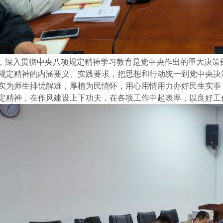
，深入贯彻中央八项规定精神学习教育是党中央作出的重大决策
规定精神的内涵要义、实践要求，把思想和行动统一到党中央决
实为师生排忧解难，厚植为民情怀，用心用情用力办好民生实事
定精神，在作风建设上下功夫，在各项工作中起表率，以良好工