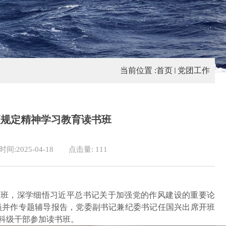
当前位置 :
首页
党团工作
项规定精神学习教育读书班
间:2025-04-18
点击量:
111
书班，深学细悟习近平总书记关于加强党的作风建设的重要论
员并作专题辅导报告，党委副书记兼纪委书记任国兴出席开班
科级干部参加读书班。