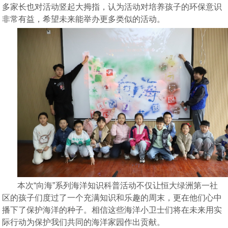
多家长也对活动
竖起大拇指
，认为活动对培养孩子的环保意识
非常有益，希望未来能
举办
更多类似的活动。
本次
“向海”系列海洋知识科普活动不仅让恒大绿洲第一社
区的孩子们度过了一个充满知识和乐趣的周末，更在他们心中
播下了保护海洋的种子。相信这些海洋小卫士们将在未来用实
际行动为保护我们共同的海洋家园作出贡献。