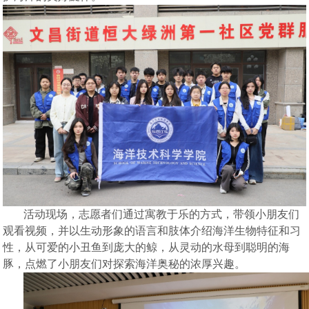
活动现场，志愿者们通过寓教于乐的方式，带领小朋友们
观看视频，并以生动形象的语言和肢体介绍海洋生物特征和习
性，从可爱
的
小丑鱼到庞大
的
鲸，从灵动
的
水母到聪明
的
海
豚，点燃
了
小朋友们对
探索
海洋
奥秘
的浓厚兴趣。