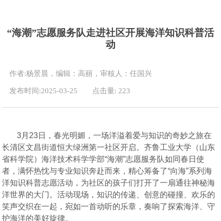
“海潮”志愿服务队走进社区开展海洋知识科普活
动
作者:杨景晨，编辑：高丽，审核人：任国兴
发布时间:2025-03-25
点击量:
223
3月23日，春光明媚，一场洋溢着爱与知识的奇妙之旅在
长清区文昌街道恒大绿洲第一社区开启。齐鲁工业大学（山东
省科学院）海洋技术科学学部“海潮”志愿服务队如同春日使
者，满怀热忱与专业知识奔赴而来，精心筹备
了
“向海”系列海
洋知识科普志愿活动，为社区的孩子们打开了一扇通往神秘海
洋世界的大门。活动现场，知识的传递、创意的碰撞、欢乐的
笑声交织在一起，宛如一首动听的乐章，奏响了探索海洋、守
护海洋的美好旋律。