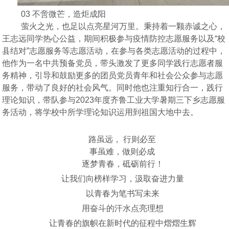
03 不啻微芒，造炬成阳
萤火之光，也足以点亮星河万里。秉持着一颗赤诚之心，
王志远同学热心公益，期间积极参与疫情防控志愿服务以及
“校
县结对”志愿服务等志愿活动，在参与各类志愿活动的过程中，
他作为一名中共预备党员，带头激发了更多同学践行志愿者服
务精神，引导和鼓励更多的团员党员青年和社会公众参与志愿
服务，带动了良好的社会风气。同时他也注重知行合一，践行
理论知识，带队参与2023年度齐鲁工业大学暑期三下乡志愿服
务活动，将学校中所学理论知识运用到祖国大地中去。
路虽远，
行则必至
事虽难，做则必成
逐梦青春，砥砺前行！
让我们向榜样学习，汲取奋进力量
以青春为笔书写未来
用奋斗的汗水点亮理想
让青春的旗帜在新时代的征程中熠熠生辉