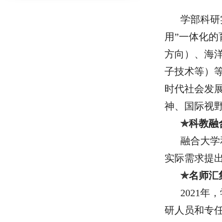
学部科研
用”一体化
方向）、海
子技术等）
时代社会发
神、国际视
✯科教融
融合大学
实际需求提出
✯名师汇
2021
研人员和专任