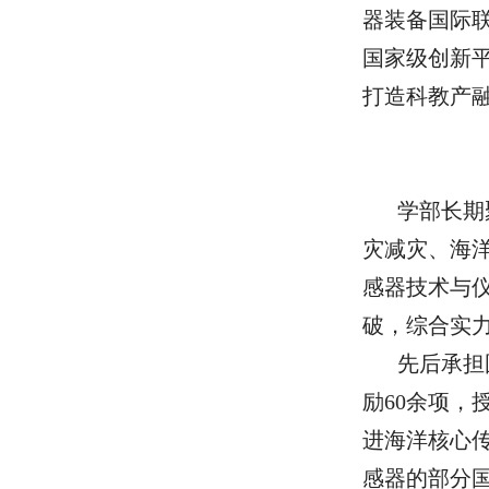
器装备国际
国家级创新
打造科教产
学部长期
灾减灾、海
感器技术与
破，综合实
先后承担
励60
余项，
进海洋核心
感器的
部分