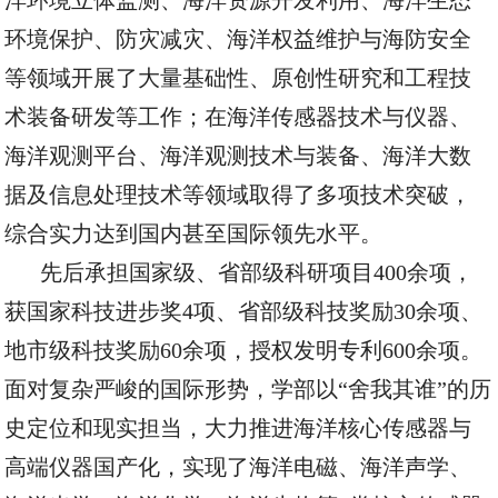
洋环境立体监测、海洋资源开发利用、海洋生态
环境保护、防灾减灾、海洋权益维护与海防安全
等领域开展了大量基础性、原创性研究和工程技
术装备研发等工作；在
海洋传感器技术与仪器、
海洋观测平台、海洋观测技术与装备、海洋大数
据及信息处理技术
等领域取得了多项技术突破，
综合实力达到国内甚至国际领先水平。
先后承担国家级、省部级科研项目
400余项，
获国家科技进步奖4项、省部级科技
奖励30
余项、
地
市级科技
奖励60
余项，
授权发明
专利
600
余
项。
面对复杂严峻的国际形势，学部以
“舍我其谁”的历
史定位和现实担当，大力推进海洋核心传感器与
高端仪器国产化，实现了
海洋电磁、海洋声学、