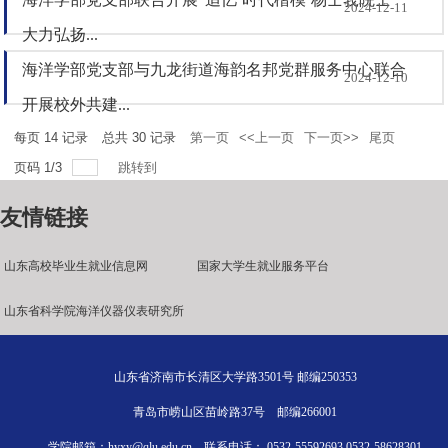
2024-12-11
大力弘扬...
海洋学部党支部与九龙街道海韵名邦党群服务中心联合
2024-12-10
开展校外共建...
每页
14
记录
总共
30
记录
第一页
<<上一页
下一页>>
尾页
页码
1
/
3
跳转到
友情链接
山东高校毕业生就业信息网
国家大学生就业服务平台
山东省科学院海洋仪器仪表研究所
山东省济南市长清区大学路3501号 邮编250353
青岛市崂山区苗岭路37号 邮编266001
学院邮箱：hyxy@qlu.edu.cn 联系电话： 0532-55592693 0532-58628301